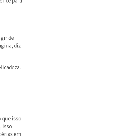
rente para
gir de
gina, diz
licadeza.
 que isso
, isso
ctérias em