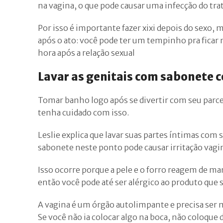
na vagina, o que pode causar uma infecção do trat
Por isso é importante fazer xixi depois do sexo, 
após o ato: você pode ter um tempinho pra ficar
hora após a relação sexual
Lavar as genitais com sabonete
Tomar banho logo após se divertir com seu parcei
tenha cuidado com isso.
Leslie explica que lavar suas partes íntimas com 
sabonete neste ponto pode causar irritação vagi
Isso ocorre porque a pele e o forro reagem de ma
então você pode até ser alérgico ao produto que 
A vagina é um órgão autolimpante e precisa ser 
Se você não ia colocar algo na boca, não coloque