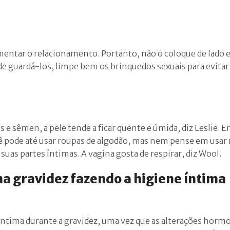
mentar o relacionamento. Portanto, não o coloque de lado e
e guardá-los, limpe bem os brinquedos sexuais para evitar
 e sêmen, a pele tende a ficar quente e úmida, diz Leslie. E
ê pode até usar roupas de algodão, mas nem pense em usar 
 suas partes íntimas. A vagina gosta de respirar, diz Wool.
na gravidez fazendo a higiene íntima
íntima durante a gravidez, uma vez que as alterações horm