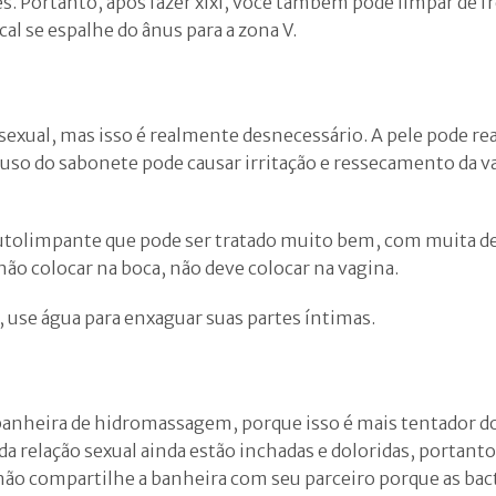
es. Portanto, após fazer xixi, você também pode limpar de f
ecal se espalhe do ânus para a zona V.
sexual, mas isso é realmente desnecessário. A pele pode rea
 uso do sabonete pode causar irritação e ressecamento da va
autolimpante que pode ser tratado muito bem, com muita de
não colocar na boca, não deve colocar na vagina.
, use água para enxaguar suas partes íntimas.
 banheira de hidromassagem, porque isso é mais tentador do
da relação sexual ainda estão inchadas e doloridas, portanto
o, não compartilhe a banheira com seu parceiro porque as ba