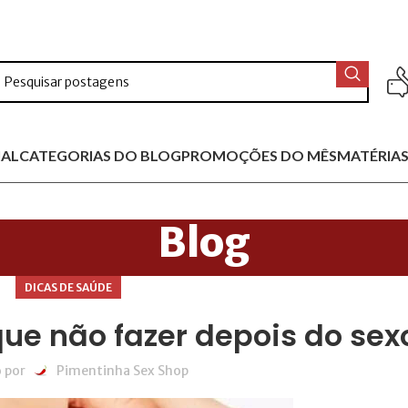
IAL
CATEGORIAS DO BLOG
PROMOÇÕES DO MÊS
MATÉRIAS
Blog
DICAS DE SAÚDE
que não fazer depois do sex
 por
Pimentinha Sex Shop