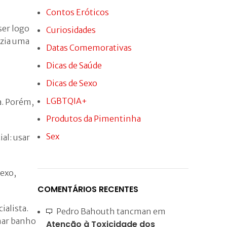
Ver Preço
Contos Eróticos
ser logo
Curiosidades
azia uma
Datas Comemorativas
Dicas de Saúde
Dicas de Sexo
LGBTQIA+
a. Porém,
Produtos da Pimentinha
Sex
al: usar
sexo,
COMENTÁRIOS RECENTES
ialista.
Pedro Bahouth tancman
em
omar banho
Atenção à Toxicidade dos