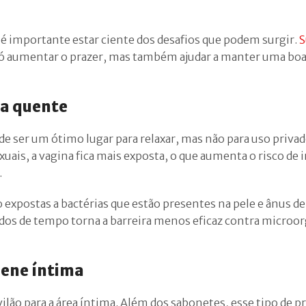
é importante estar ciente dos desafios que podem surgir.
S
ó aumentar o prazer, mas também ajudar a manter uma boa
a quente
 ser um ótimo lugar para relaxar, mas não para uso privad
uais, a vagina fica mais exposta, o que aumenta o risco de 
.
o expostas a bactérias que estão presentes na pele e ânus de
odos de tempo torna a barreira menos eficaz contra micro
iene íntima
lão para a área íntima. Além dos sabonetes, esse tipo de p