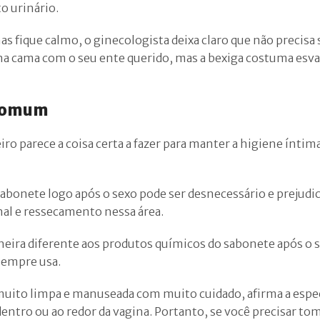
o urinário.
mas fique calmo, o ginecologista deixa claro que não precisa 
 na cama com o seu ente querido, mas a bexiga costuma esv
 comum
ro parece a coisa certa a fazer para manter a higiene íntim
sabonete logo após o sexo pode ser desnecessário e prejudici
nal e ressecamento nessa área.
neira diferente aos produtos químicos do sabonete após o 
sempre usa.
muito limpa e manuseada com muito cuidado, afirma a espec
 dentro ou ao redor da vagina. Portanto, se você precisar t