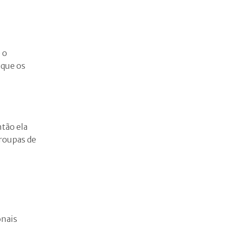
 o
 que os
ntão ela
roupas de
onais