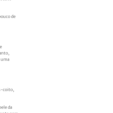
pouco de
de
anto,
r uma
s-coito,
pele da