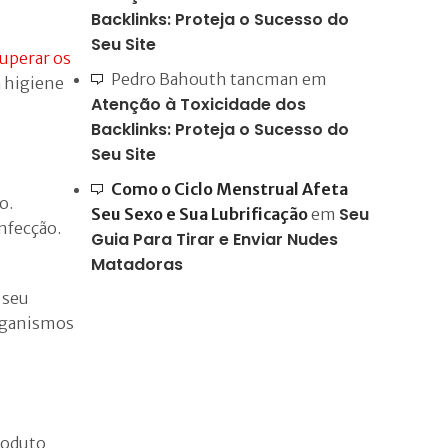
Backlinks: Proteja o Sucesso do
Seu Site
uperar os
Pedro Bahouth tancman
em
 higiene
Atenção à Toxicidade dos
Backlinks: Proteja o Sucesso do
Seu Site
Como o Ciclo Menstrual Afeta
o.
Seu
Seu Sexo e Sua Lubrificação
em
infecção.
Guia Para Tirar e Enviar Nudes
Matadoras
 seu
organismos
roduto