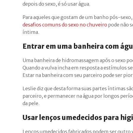
depois do sexo, é só usar água.
Para aqueles que gostam de um banho pós-sexo, 
desafios comuns do sexo no chuveiro
pode não s
íntima.
Entrar em uma banheira com águ
Uma banheira de hidromassagem após o sexo pode
Quando a vulva incha em resposta a estímulos sex
Estar na banheira com seu parceiro pode ser pior
Leslie diz que desta forma suas partes íntimas sã
parceiro, e permanecer na água por longos perí
da pele.
Usar lenços umedecidos para hig
Lenços umedecidos fabricados podem ser outro vi