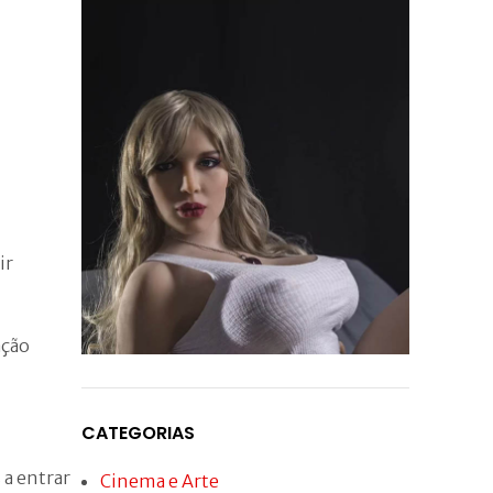
ir
ação
Conheça agora a
Boneca Sexual Ultra
CATEGORIAS
Realista
 a entrar
Cinema e Arte