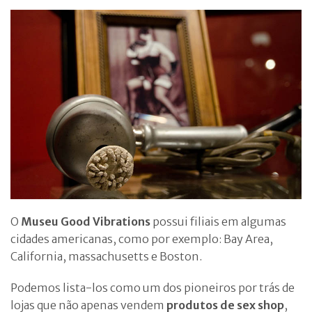
O
Museu Good Vibrations
possui filiais em algumas
cidades americanas, como por exemplo: Bay Area,
California, massachusetts e Boston.
Podemos lista-los como um dos pioneiros por trás de
lojas que não apenas vendem
produtos de sex shop
,