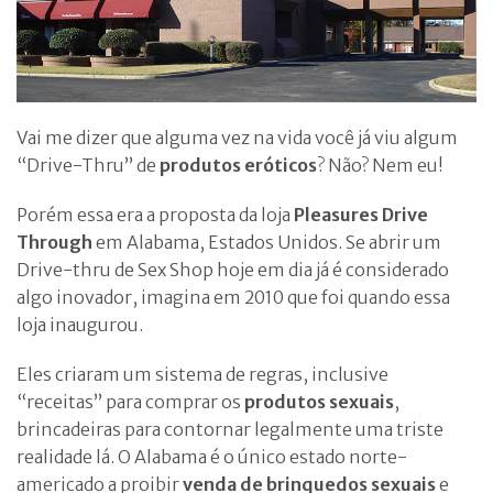
Vai me dizer que alguma vez na vida você já viu algum
“Drive-Thru” de
produtos eróticos
? Não? Nem eu!
Porém essa era a proposta da loja
Pleasures Drive
Through
em Alabama, Estados Unidos. Se abrir um
Drive-thru de Sex Shop hoje em dia já é considerado
algo inovador, imagina em 2010 que foi quando essa
loja inaugurou.
Eles criaram um sistema de regras, inclusive
“receitas” para comprar os
produtos sexuais
,
brincadeiras para contornar legalmente uma triste
realidade lá. O Alabama é o único estado norte-
americado a proibir
venda de brinquedos sexuais
e