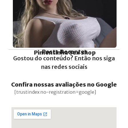
Posts Recentes
Pimentinha Sex Shop
Gostou do conteúdo? Então nos siga
Conheça agora a
Boneca Sexual Ultra
nas redes sociais
Realista
Confira nossas avaliações no Google
[trustindex no-registration=google]
VER PREÇO