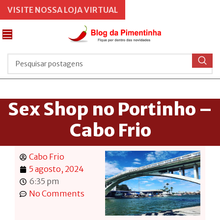
VISITE NOSSA LOJA VIRTUAL
Sex Shop no Portinho –
Cabo Frio
Cabo Frio
5 agosto, 2024
6:35 pm
No Comments