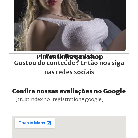
Posts Recentes
Pimentinha Sex Shop
Gostou do conteúdo? Então nos siga
Conheça agora a
Boneca Sexual Ultra
nas redes sociais
Realista
Confira nossas avaliações no Google
[trustindex no-registration=google]
VER PREÇO