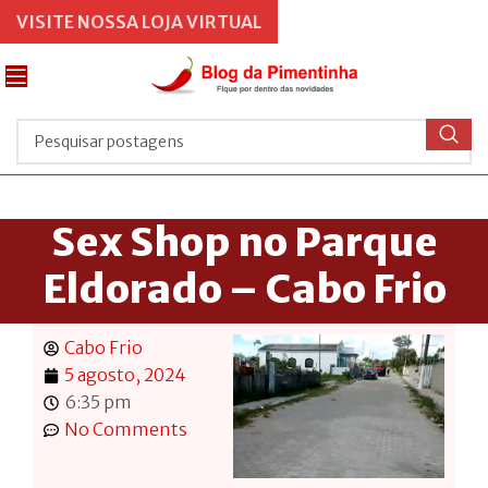
VISITE NOSSA LOJA VIRTUAL
Sex Shop no Parque
Eldorado – Cabo Frio
Cabo Frio
5 agosto, 2024
6:35 pm
No Comments