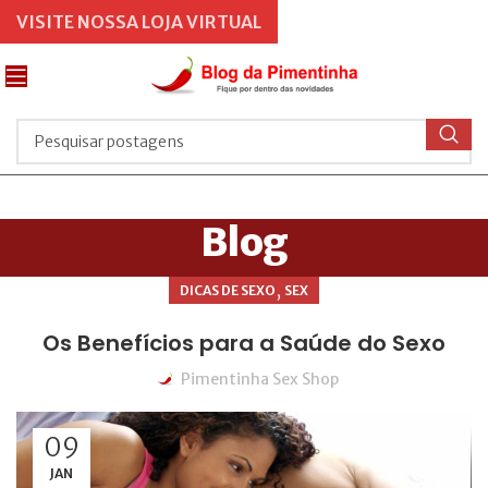
VISITE NOSSA LOJA VIRTUAL
Blog
,
DICAS DE SEXO
SEX
Os Benefícios para a Saúde do Sexo
Pimentinha Sex Shop
09
JAN