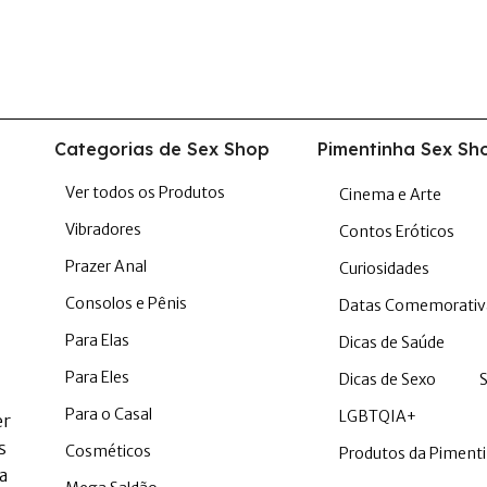
Categorias de Sex Shop
Pimentinha Sex Sh
Ver todos os Produtos
Cinema e Arte
Vibradores
Contos Eróticos
Prazer Anal
Curiosidades
Consolos e Pênis
Datas Comemorativ
Para Elas
Dicas de Saúde
Para Eles
Dicas de Sexo
Para o Casal
LGBTQIA+
er
s
Cosméticos
Produtos da Piment
a