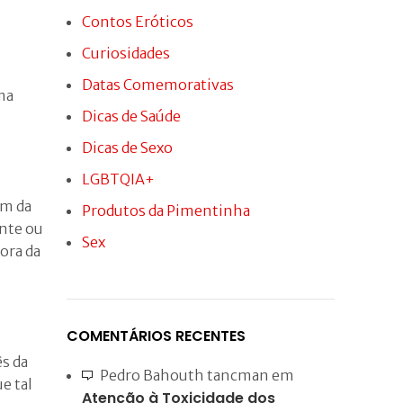
Ver Preço
Contos Eróticos
s
Curiosidades
s
Datas Comemorativas
ma
Dicas de Saúde
Dicas de Sexo
LGBTQIA+
em da
Produtos da Pimentinha
ente ou
Sex
ora da
COMENTÁRIOS RECENTES
ês da
Pedro Bahouth tancman
em
e tal
Atenção à Toxicidade dos