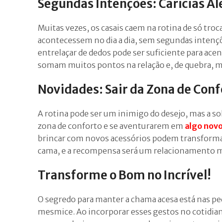
Segundas Intenções: Carícias A
Muitas vezes, os casais caem na rotina de só tro
acontecessem no dia a dia, sem segundas intenç
entrelaçar de dedos pode ser suficiente para ace
somam muitos pontos na relação e, de quebra, m
Novidades: Sair da Zona de Conf
A rotina pode ser um inimigo do desejo, mas a so
zona de conforto e se aventurarem em
algo nov
brincar com novos acessórios podem transformar o
cama, e a recompensa será um relacionamento 
Transforme o Bom no Incrível!
O segredo para manter a chama acesa está nas peq
mesmice. Ao incorporar esses gestos no cotidian