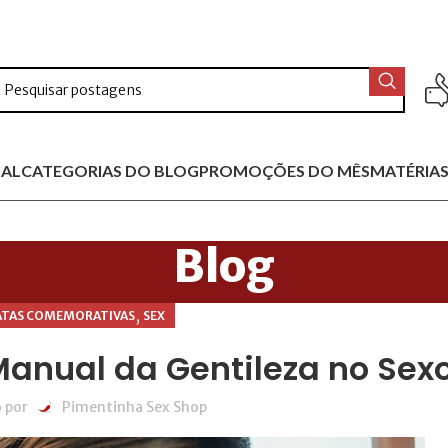
IAL
CATEGORIAS DO BLOG
PROMOÇÕES DO MÊS
MATÉRIAS
Blog
,
ATAS COMEMORATIVAS
SEX
Manual da Gentileza no Sex
 por
Pimentinha Sex Shop