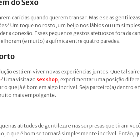
lém do Sexo
carem carícias quando querem transar. Mas e se as gentileza
ões? Um toque no rosto, um beijo nos lábios ou um simple
nder a conexão. Esses pequenos gestos afetuosos fora da ca
elhoram (e muito) a química entre quatro paredes.
orto
lução está em viver novas experiências juntos. Que tal saír
o
? Uma visita ao
sex shop
, experimentar uma posição difer
 que já é bom em algo incrível. Seja parceiro(a) dentro e f
muito mais empolgante.
uenas atitudes de gentileza e nas surpresas que tiram voc
o, o que é bom se tornará simplesmente incrível. Então, qu