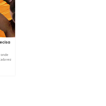
Como Presentear com Itens Eróticos 
ecisa
Constrangimento
Você já pensou em apimentar o Dia dos Namorados, mas f
r onde
receio de como abordar o assunto? Fica tranquila, amiga
Cada vez
desvendar...
CONTINUAR LENDO