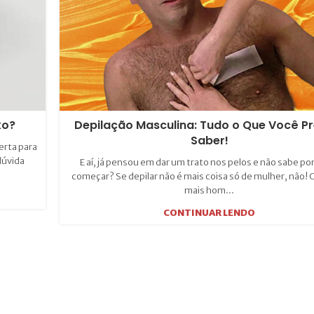
xo?
Depilação Masculina: Tudo o Que Você Pr
Saber!
erta para
dúvida
E aí, já pensou em dar um trato nos pelos e não sabe po
começar? Se depilar não é mais coisa só de mulher, não! 
mais hom...
CONTINUAR LENDO