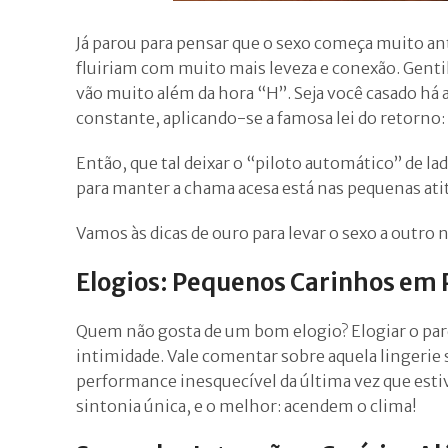
Já parou para pensar que o sexo começa muito an
fluiriam com muito mais leveza e conexão. Gentil
vão muito além da hora “H”. Seja você casado há
constante, aplicando-se a famosa lei do retorno: 
Então, que tal deixar o “piloto automático” de la
para manter a chama acesa está nas pequenas atit
Vamos às dicas de ouro para levar o sexo a outro
Elogios: Pequenos Carinhos em 
Quem não gosta de um bom elogio? Elogiar o parce
intimidade. Vale comentar sobre aquela lingerie s
performance inesquecível da última vez que esti
sintonia única, e o melhor: acendem o clima!