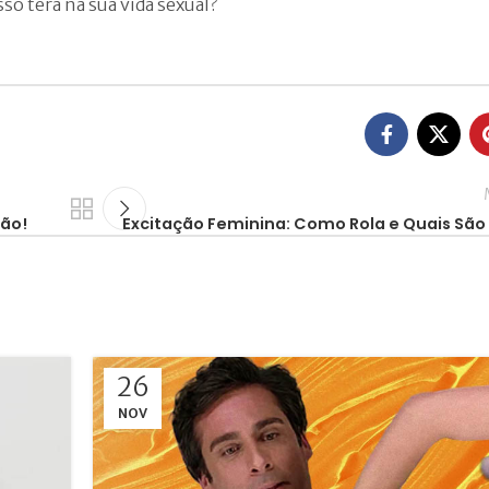
o terá na sua vida sexual?
ão!
Excitação Feminina: Como Rola e Quais São
26
NOV