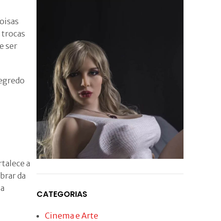
oisas
 trocas
e ser
segredo
talece a
brar da
Conheça agora a
ma
Boneca Sexual Ultra
CATEGORIAS
Realista
Cinema e Arte