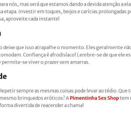
ra nós, mas será que estamos dando a devida atenção a el
etapa. Investir em toques, beijos e carícias prolongadas 
a, aproveite cada instante!
m
o deixe que isso atrapalhe o momento. Eles geralmente n
comodam. Confiança é afrodisíaco! Lembre-se de que ele e
 e permita-se viver o prazer sem amarras.
de
 Repetir sempre as mesmas coisas pode levar ao tédio. Que t
 mesmo brinquedos eróticos? A
Pimentinha Sex Shop
tem
 forma divertida de reacender a chama!