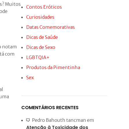
Ver Preço
as? Muitos
Contos Eróticos
pode
Curiosidades
Datas Comemorativas
Dicas de Saúde
ão notam
Dicas de Sexo
stá com
LGBTQIA+
Produtos da Pimentinha
Sex
al
 uma
COMENTÁRIOS RECENTES
Pedro Bahouth tancman
em
Atenção à Toxicidade dos