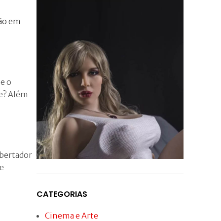
ção em
e o
te? Além
ibertador
 e
Conheça agora a
Boneca Sexual Ultra
CATEGORIAS
Realista
Cinema e Arte