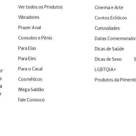
Ver todos os Produtos
Cinema e Arte
Vibradores
Contos Eróticos
Prazer Anal
Curiosidades
Consolos e Pênis
Datas Comemorativ
Para Elas
Dicas de Saúde
Para Eles
Dicas de Sexo
Para o Casal
LGBTQIA+
er
s
Cosméticos
Produtos da Piment
a
Mega Saldão
o
Fale Conosco