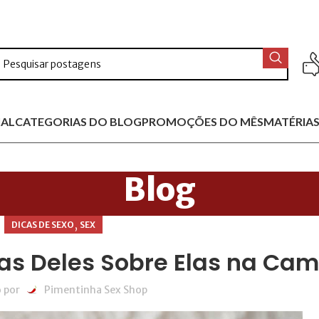
IAL
CATEGORIAS DO BLOG
PROMOÇÕES DO MÊS
MATÉRIAS
Blog
,
DICAS DE SEXO
SEX
xas Deles Sobre Elas na Ca
 por
Pimentinha Sex Shop