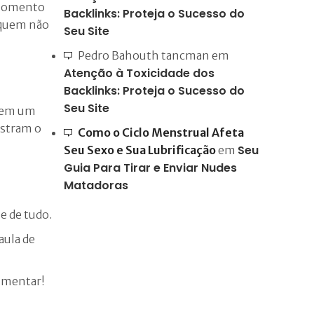
o momento
Backlinks: Proteja o Sucesso do
 quem não
Seu Site
Pedro Bahouth tancman
em
Atenção à Toxicidade dos
Backlinks: Proteja o Sucesso do
Seu Site
u em um
ostram o
Como o Ciclo Menstrual Afeta
Seu
Seu Sexo e Sua Lubrificação
em
Guia Para Tirar e Enviar Nudes
Matadoras
e de tudo.
aula de
rimentar!