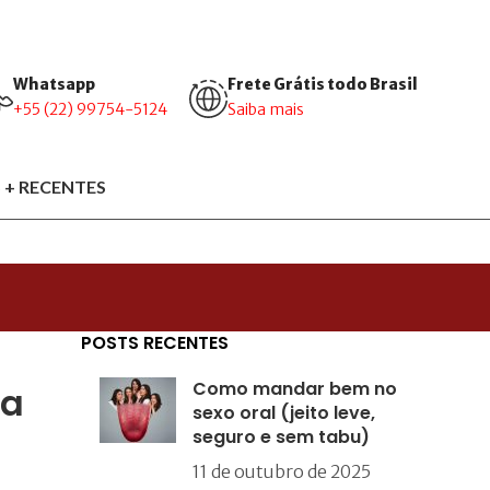
Whatsapp
Frete Grátis todo Brasil
+55 (22) 99754-5124
Saiba mais
 + RECENTES
POSTS RECENTES
Como mandar bem no
ma
sexo oral (jeito leve,
seguro e sem tabu)
11 de outubro de 2025