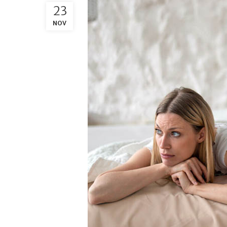
23
NOV